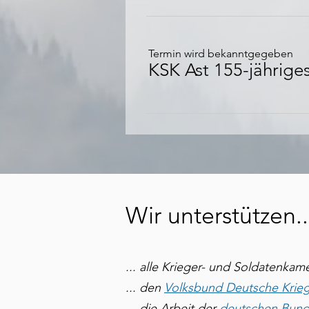
Termin wird bekanntgegeben
KSK Ast 155-jährige
Wir unterstützen..
... alle Krieger- und Soldatenka
... den
Volksbund Deutsche Krieg
... die Arbeit der
deutschen Bun