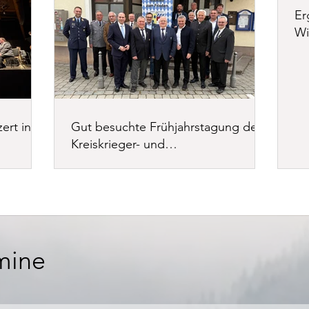
Er
Wi
ert in
Gut besuchte Frühjahrstagung des
Kreiskrieger- und
Soldatenverbandes Landshut e.V.
mine