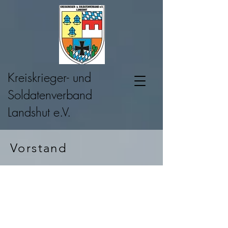
Kreiskrieger- und
Soldatenverband
Landshut e.V.
Vorstand