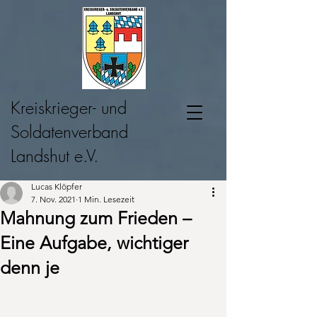
Kreiskrieger- und
Soldatenverband
Landshut e.V.
Lucas Klöpfer
7. Nov. 2021
1 Min. Lesezeit
Mahnung zum Frieden –
Eine Aufgabe, wichtiger
denn je