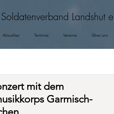
d Soldatenverband Landshut e
Aktuelles
Termine
Vereine
Über uns
onzert mit dem
usikkorps Garmisch-
rchen