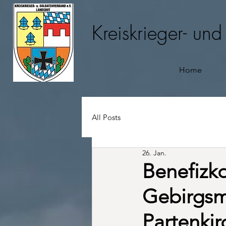
Kreiskrieger- un
Home
All Posts
26. Jan.
Benefizk
Gebirgsm
Partenki