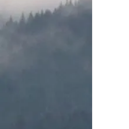
Kreiskrieger- und
Soldatenverbandes
Landshut e.V.