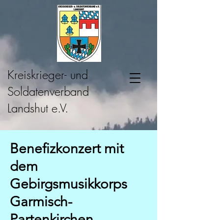
Kreiskrieger- und
Soldatenverband
Landshut e.V.
Benefizkonzert mit
dem
Gebirgsmusikkorps
Garmisch-
Partenkirchen