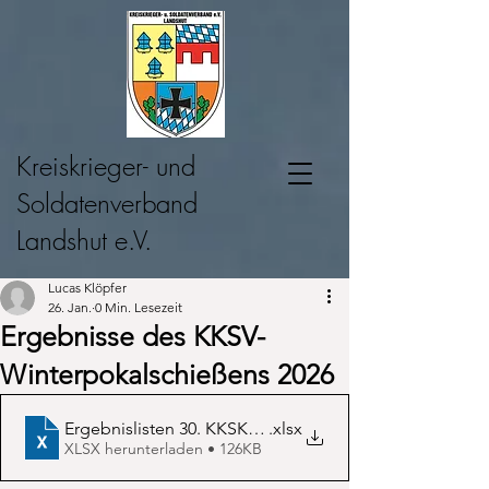
Kreiskrieger- und
Soldatenverband
Landshut e.V.
Lucas Klöpfer
26. Jan.
0 Min. Lesezeit
Ergebnisse des KKSV-
Winterpokalschießens 2026
Ergebnislisten 30. KKSK-Winterpokalschießen
.xlsx
XLSX herunterladen • 126KB